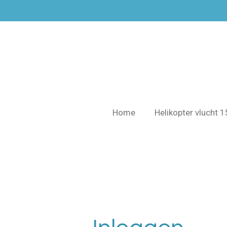
Ga
direct
naar
de
hoofdinhoud
Home
Helikopter vlucht 